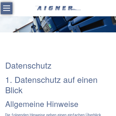
Navigation
überspringen
Home
Leistungen
|
Spedition
Datenschutz
Fuhrpark
1. Datenschutz auf einen
Karriere
Blick
Kontakt
Allgemeine Hinweise
Die folgenden Hinweise geben einen einfachen Überblick